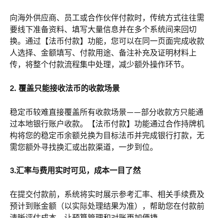
向海外供应商、员工或合作伙伴付款时，传统方式往往需
要线下准备资料、填写大量信息并在多个系统间来回切
换。通过【法币付款】功能，您可以在同一页面完成收款
人选择、金额填写、付款用途、备注补充及证明材料上
传，将整个付款流程集中处理，减少额外操作环节。
2. 覆盖只能接收法币的收款场景
稳定币较难直接覆盖所有收款场景——部分收款方只能通
过本地银行账户收款。【法币付款】功能通过合作持牌机
构将您的稳定币余额兑换为目标法币并完成银行打款，无
需您额外寻找换汇或出款渠道，一步到位。
3.汇率与费用实时可见，成本一目了然
在提交付款前，系统将实时展示参考汇率、相关手续费及
预计到账金额（以实际处理结果为准），帮助您在付款前
清晰评估成本，让预算管理和对账更加便捷。