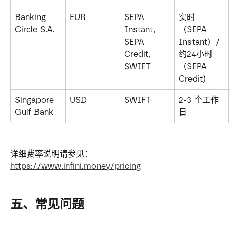
Banking 
EUR
SEPA 
实时
Circle S.A.
Instant, 
（SEPA 
SEPA 
Instant）/ 
Credit, 
约24小时
SWIFT
（SEPA 
Credit）
Singapore 
USD
SWIFT
2-3 个工作
Gulf Bank
日
详细费率说明请参见：
https://www.infini.money/pricing
五、常见问题